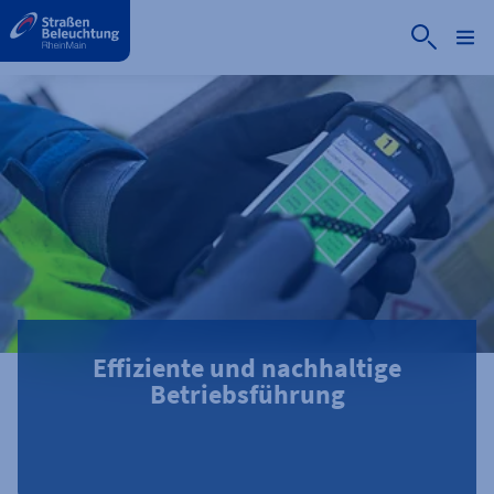
label.aria.preskip
Effiziente und nachhaltige
Betriebsführung