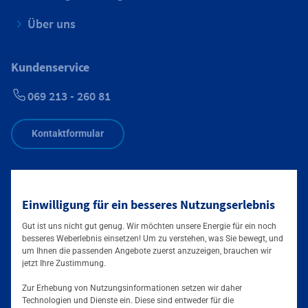
Über uns
Kundenservice
069 213 - 260 81
Kontaktformular
Störung Straßenbeleuchtung
Einwilligung für ein besseres Nutzungserlebnis
069 213 - 88 11 0
Zusätzliche Informationen verfüg
Gut ist uns nicht gut genug. Wir möchten unsere Energie für ein noch
besseres Weberlebnis einsetzen! Um zu verstehen, was Sie bewegt, und
Störung Strom, Gas, Wasser, Wärme
um Ihnen die passenden Angebote zuerst anzuzeigen, brauchen wir
jetzt Ihre Zustimmung.
069 213 - 88 11 0
Zur Erhebung von Nutzungsinformationen setzen wir daher
Zusätzliche Informationen verfüg
Technologien und Dienste ein. Diese sind entweder für die